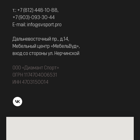
т.:
+7 (812) 448-10-88
,
+7 (903)-093-30-44
E-mail: info@svsport.pro
Дальневосточный пр., д.14,
Мебельный центр «МебельВуд»,
вход со стороны ул. Нерчинской
ООО «Диамант Спорт»
ОГРН 1174704006531
ИНН 4703150014